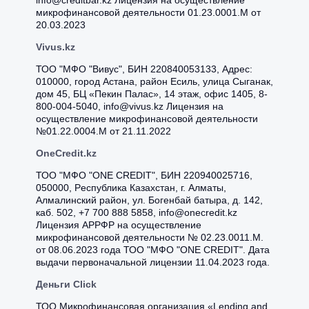
info@creditbar.kz Лицензия на осуществление
микрофинансовой деятельности 01.23.0001.M от
20.03.2023
Vivus.kz
ТОО "МФО "Вивус", БИН 220840053133, Адрес:
010000, город Астана, район Есиль, улица Сыганак,
дом 45, БЦ «Пекин Палас», 14 этаж, офис 1405, 8-
800-004-5040, info@vivus.kz Лицензия на
осуществление микрофинансовой деятельности
№01.22.0004.M от 21.11.2022
OneCredit.kz
ТОО "МФО "ONE CREDIT", БИН 220940025716,
050000, Pecпубликa Кaзaxcтaн, г. Aлмaты,
Aлмaлинcкий paйoн, ул. Бoгeнбaй бaтыpa, д. 142,
кaб. 502, +7 700 888 5858, info@onecredit.kz
Лицензия АРРФР на осуществление
микрофинансовой деятельности № 02.23.0011.M.
от 08.06.2023 года ТОО "МФО "ONE CREDIT". Дата
выдачи первоначальной лицензии 11.04.2023 года.
Деньги Click
ТОО Микрофинансовая организация «Lending and