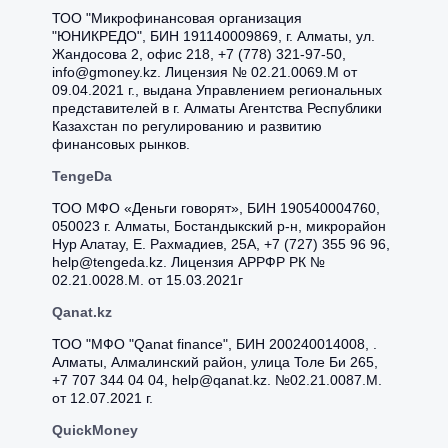
ТОО "Микрофинансовая организация
"ЮНИКРЕДО", БИН 191140009869, г. Aлмaты, ул.
Жaндocoвa 2, oфиc 218, +7 (778) 321-97-50,
info@gmoney.kz. Лицензия № 02.21.0069.M от
09.04.2021 г., выдана Управлением региональных
представителей в г. Алматы Агентства Республики
Казахстан по регулированию и развитию
финансовых рынков.
TengeDa
ТОО МФО «Деньги говорят», БИН 190540004760,
050023 г. Aлмaты, Бocтaндыкcкий p-н, микpopaйoн
Нуp Aлaтaу, E. Paxмaдиeв, 25A, +7 (727) 355 96 96,
help@tengeda.kz. Лицензия АРРФР РК №
02.21.0028.M. от 15.03.2021г
Qanat.kz
ТОО "МФО "Qanat finance", БИН 200240014008, .
Aлмaты, Aлмaлинcкий paйoн, улицa Toлe Би 265,
+7 707 344 04 04, help@qanat.kz. №02.21.0087.М.
от 12.07.2021 г.
QuickMoney