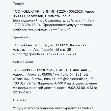
Tengik
ТОО «GEEKTAR» БИН/ИНН 220440052626. Адрес:
050000, Казахстан, г. Алматы, район
Бостандыкский, ул. Сатпаева, д. 35А, н.п. 44. Тел:
+7 713 294 15 94. Представляет услугу платного
подбора микрокредитов — "Tengik".
7payda.kz
ТОО «Aiken Tech». Адрес: 050059, Казахстан, г.
Алматы, пр. Аль-Фараби, 19 н.п. 3В,
support@7payda.kz, +7 (771) 713 27 71
Selfie Credit
ТОО «МФО «CreditNova», БИН: 151140014481,
Адрес: г. Алматы, 050057 ул. Толе би, 101, БЦ
«Толе би», 3 этаж, блок D, info@selfiecredit.kz, +7
700 317 79 49. Лицензия АРРФР на осуществление
микрофинансовой деятельности №02.23.0014.М от
22.05.2023
Credi.kz
Услугу платного подбора микрокредитов Credi.kz