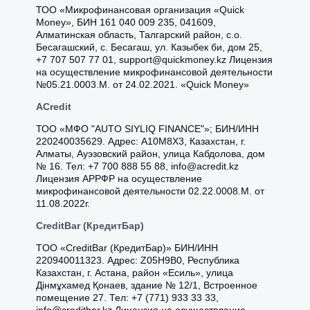
ТОО «Микрофинансовая организация «Quick
Money», БИН 161 040 009 235, 041609,
Алматинская область, Талгарский район, с.о.
Бесагашский, с. Бесагаш, ул. Казыбек би, дом 25,
+7 707 507 77 01, support@quickmoney.kz Лицензия
на осуществление микрофинансовой деятельности
№05.21.0003.М. от 24.02.2021. «Quick Money»
ACredit
ТОО «МФО "AUTO SIYLIQ FINANCE"»; БИН/ИНН
220240035629. Адрес: A10M8X3, Казахстан, г.
Алматы, Ауэзовский район, улица Кабдолова, дом
№ 16. Тел: +7 700 888 55 88, info@acredit.kz
Лицензия АРРФР на осуществление
микрофинансовой деятельности 02.22.0008.М. от
11.08.2022г.
CreditBar (КредитБар)
TOO «CreditBar (КредитБар)» БИН/ИНН
220940011323. Адрес: Z05H9B0, Республика
Казахстан, г. Астана, район «Есиль», улица
Дінмұхамед Қонаев, здание № 12/1, Встроенное
помещение 27. Тел: +7 (771) 933 33 33,