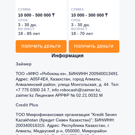
СУММА
СУММА
10 000 - 500 000 ₸
10 000 - 300 000 ₸
СРОК
СРОК
3 - 30 дн.
3 - 30 дн.
ВОЗРАСТ
ВОЗРАСТ
18 - 85 лет
18 - 70 лет
ПОЛУЧИТЬ ДЕНЬГИ
ПОЛУЧИТЬ ДЕНЬГИ
Информация
Займер
ТОО «МФО «Робокэш.кз», БИН/ИНН 200940013491.
Адрес: A05F4E4, Казахстан, город Алматы,
Алмалинский район, улица Монгольская, д. 44. Тел:
+7 775 0300 24 7, info.robocash@zaimer.kz,
zaimer.kz Лицензия АРРФР № 02.21.0032.М
Credit Plus
TOO Микрофинансовая организация "Kredit Seven
Kazakhstan (Кредит Севен Казахстан)"; БИН/ИНН:
200340016315. Адрес: Республика Казахстан, г.
Алматы, Медеуский р-н, 050000, Микрорайон