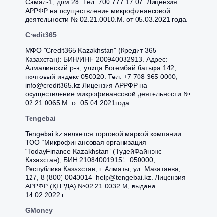
Самал-1, дом 28. Тел: 700 777 17 07. Лицензия
АРРФР на осуществление микрофинансовой
деятельности № 02.21.0010.M. от 05.03.2021 года.
Credit365
МФО "Credit365 Kazakhstan" (Кредит 365
Казахстан); БИН/ИНН 200940032913. Адрес:
Алмалинский р-н, улица Богембай батыра 142,
почтовый индекс 050020. Тел: +7 708 365 0000,
info@credit365.kz Лицензия АРРФР на
осуществление микрофинансовой деятельности №
02.21.0065.M. от 05.04.2021года.
Tengebai
Tengebai.kz является торговой маркой компании
ТОО “Микрофинансовая организация
“TodayFinance Kazakhstan” (ТудейФайнэнс
Казахстан), БИН 210840019151. 050000,
Республика Казахстан, г. Алматы, ул. Макатаева,
127, 8 (800) 0040014, help@tengebai.kz. Лицензия
APPФР (ҚНРДА) №02.21.0032.М, выдана
14.02.2022 г.
GMoney