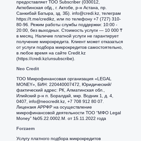
предоставляет ТОО Subscriber (030012,
Актюбинская обд., г. Актобе, р-н Астана, пр.
Санкибай Батыра, зд. 3Б). info@credi.kz, телеграм
https://t.me/credikz, или по телефону +7 (727) 310-
80-96. Режим работы службы поддержки: 10:00 -
20:00, без выходных. Стоимость услуги — 10 000 ₸
в месяц. Наличие платной услуги не гарантирует
получение микрокредита. Клиент может отказаться
от услуги подбора микрокредитов самостоятельно,
в любое время на сайте Credit.kz
(https://credi.kz/unsubscribe).
Neo Credit
ТОО Микрофинансовая организация «LEGAL
MONEY», БИН: 220440007472, Юридический/
фактический адрес: РК, Алматинская обл.,
Илийский р-н п. Боралдай, мкр. Водник 1, д. 4,
0407, info@neocredit.kz, +7 708 912 80 07.
Лицензия АРРФР на осуществление
микрофинансовой деятельности ТОО “MФО Legal
Money” №05.22.0002.М. от 15.11.2022 года
Forzaem
Услугу платного подбора микрокредитов