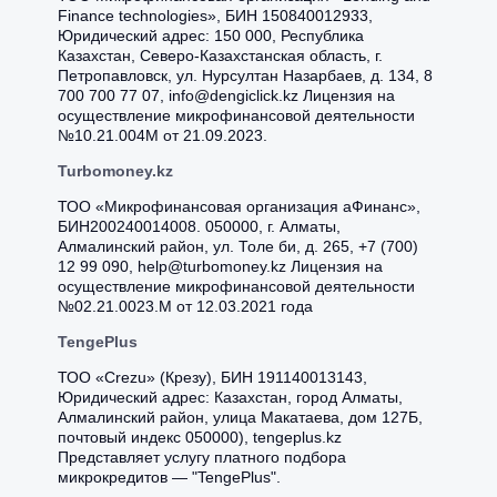
Finance technologies», БИН 150840012933,
Юридический адрес: 150 000, Республика
Казахстан, Северо-Казахстанская область, г.
Петропавловск, ул. Нурсултан Назарбаев, д. 134, 8
700 700 77 07, info@dengiclick.kz Лицензия на
осуществление микрофинансовой деятельности
№10.21.004М от 21.09.2023.
Turbomoney.kz
ТОО «Микрофинансовая организация аФинанс»,
БИН200240014008. 050000, г. Алматы,
Алмалинский район, ул. Толе би, д. 265, +7 (700)
12 99 090, help@turbomoney.kz Лицензия на
осуществление микрофинансовой деятельности
№02.21.0023.M от 12.03.2021 года
TengePlus
ТОО «Crezu» (Крезу), БИН 191140013143,
Юридический адрес: Казахстан, город Алматы,
Алмалинский район, улица Макатаева, дом 127Б,
почтовый индекс 050000), tengeplus.kz
Представляет услугу платного подбора
микрокредитов — "TengePlus".